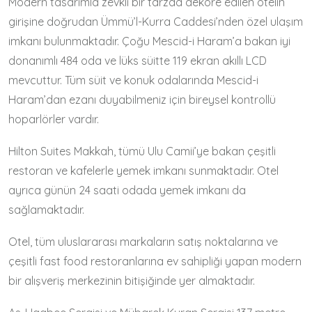
Modern tasarımla zevkli bir tarzda dekore edilen otelin
girişine doğrudan Ümmü’l-Kurra Caddesi’nden özel ulaşım
imkanı bulunmaktadır. Çoğu Mescid-i Haram’a bakan iyi
donanımlı 484 oda ve lüks süitte 119 ekran akıllı LCD
mevcuttur. Tüm süit ve konuk odalarında Mescid-i
Haram’dan ezanı duyabilmeniz için bireysel kontrollü
hoparlörler vardır.
Hilton Suites Makkah, tümü Ulu Camii’ye bakan çeşitli
restoran ve kafelerle yemek imkanı sunmaktadır. Otel
ayrıca günün 24 saati odada yemek imkanı da
sağlamaktadır.
Otel, tüm uluslararası markaların satış noktalarına ve
çeşitli fast food restoranlarına ev sahipliği yapan modern
bir alışveriş merkezinin bitişiğinde yer almaktadır.