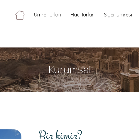
Umre Turları
Hac Turları
Siyer Umresi
Kurumsal
Biz kimiz?