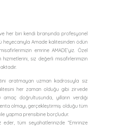
ve her biri kendi branşında profesyonel
ünkü heyecanıyla Amade kalitesinden ödün
misafirlerimizin emrine AMADE’yiz. Özel
izmetlerini, siz değerli misafirlerimizin
aktadır.
etini aratmayan uzman kadrosuyla siz
alitesini her zaman olduğu gibi zirvede
amaç doğrultusunda, yılların verdiği
centa olmayı, gerçekleştirmiş olduğu tüm
i ile yapma prensibine borçludur.
arz eder, tüm seyahatlerinizde “Emrinize