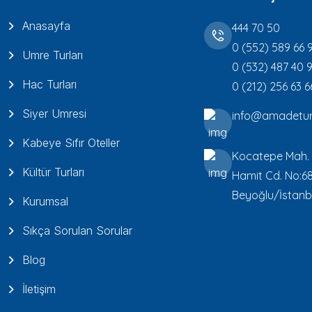
Anasayfa
444 70 50
0 (552) 589 66 
Umre Turları
0 (532) 487 40 
Hac Turları
0 (212) 256 63 6
Siyer Umresi
info@amadetur
Kabeye Sıfır Oteller
Kocatepe Mah.
Kültür Turları
Hamit Cd. No:6
Beyoğlu/İstanb
Kurumsal
Sıkça Sorulan Sorular
Blog
İletişim