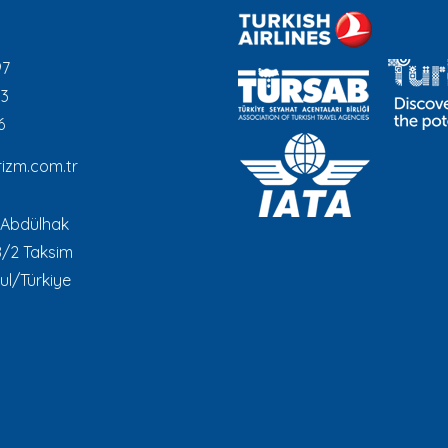
97
93
6
izm.com.tr
 Abdülhak
8/2 Taksim
ul/Türkiye