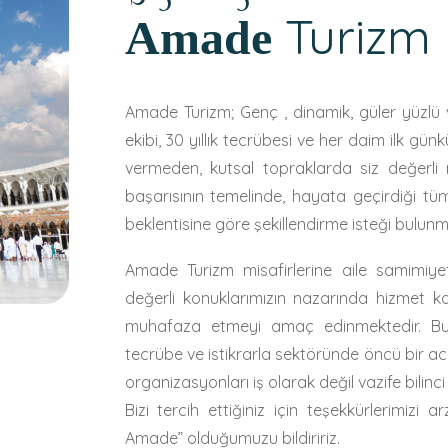
Turizm
Amade
Amade Turizm; Genç , dinamik, güler yüzlü 
ekibi, 30 yıllık tecrübesi ve her daim ilk g
vermeden, kutsal topraklarda siz değerli 
başarısının temelinde, hayata geçirdiği tüm h
beklentisine göre şekillendirme isteği bulunm
Amade Turizm misafirlerine aile samimiy
değerli konuklarımızın nazarında hizmet k
muhafaza etmeyi amaç edinmektedir. Bu 
tecrübe ve istikrarla sektöründe öncü bir a
organizasyonları iş olarak değil vazife bilinc
Bizi tercih ettiğiniz için teşekkürlerimizi 
Amade” olduğumuzu bildiririz.