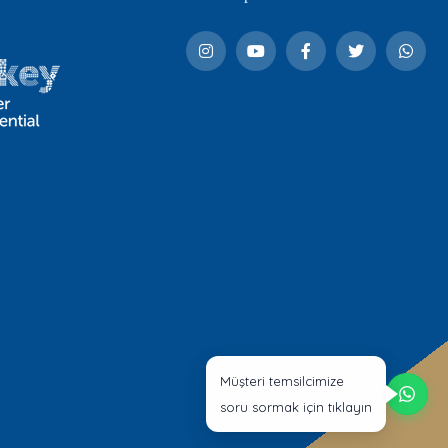
Müşteri temsilcimize
soru sormak için tıklayın