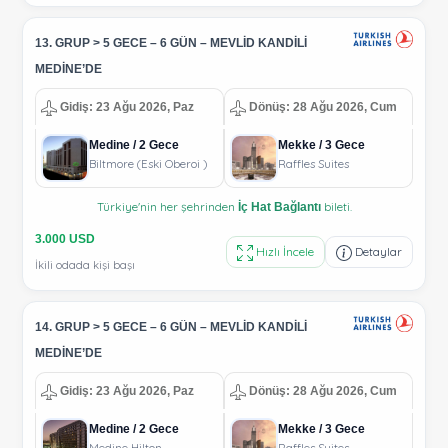
13. GRUP > 5 GECE – 6 GÜN – MEVLİD KANDİLİ
MEDİNE’DE
Gidiş: 23 Ağu 2026, Paz
Dönüş: 28 Ağu 2026, Cum
Medine / 2 Gece
Mekke / 3 Gece
Biltmore (Eski Oberoi )
Raffles Suites
Türkiye'nin her şehrinden
bileti.
İç Hat Bağlantı
3.000 USD
Hızlı İncele
Detaylar
İkili odada kişi başı
14. GRUP > 5 GECE – 6 GÜN – MEVLİD KANDİLİ
MEDİNE’DE
Gidiş: 23 Ağu 2026, Paz
Dönüş: 28 Ağu 2026, Cum
Medine / 2 Gece
Mekke / 3 Gece
Medine Hilton
Raffles Suites