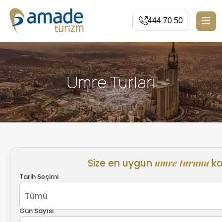
444 70 50
Umre Turları
umre turunu
Size en uygun
ko
Tarih Seçimi
Gün Sayısı