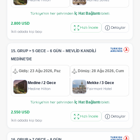
Türkiye'nin her şehrinden
bileti.
İç Hat Bağlantı
2.800 USD
Hızlı İncele
Detaylar
İkili odada kişi başı
15. GRUP > 5 GECE – 6 GÜN – MEVLİD KANDİLİ
MEDİNE’DE
Gidiş: 23 Ağu 2026, Paz
Dönüş: 28 Ağu 2026, Cum
Medine / 2 Gece
Mekke / 3 Gece
Medine Hilton
Fairmont Hotel
Türkiye'nin her şehrinden
bileti.
İç Hat Bağlantı
2.550 USD
Hızlı İncele
Detaylar
İkili odada kişi başı
16. GRUP > 7 GECE – 8 GÜN