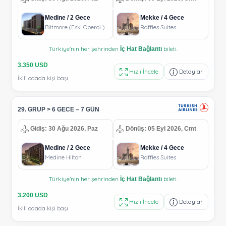
Medine / 2 Gece
Mekke / 4 Gece
Biltmore (Eski Oberoi )
Raffles Suites
Türkiye'nin her şehrinden
bileti.
İç Hat Bağlantı
3.350 USD
Hızlı İncele
Detaylar
İkili odada kişi başı
29. GRUP > 6 GECE – 7 GÜN
Gidiş: 30 Ağu 2026, Paz
Dönüş: 05 Eyl 2026, Cmt
Medine / 2 Gece
Mekke / 4 Gece
Medine Hilton
Raffles Suites
Türkiye'nin her şehrinden
bileti.
İç Hat Bağlantı
3.200 USD
Hızlı İncele
Detaylar
İkili odada kişi başı