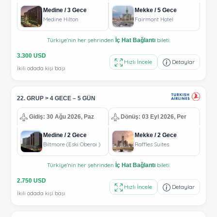
Medine / 3 Gece
Mekke / 5 Gece
Medine Hilton
Fairmont Hotel
Türkiye'nin her şehrinden
bileti.
İç Hat Bağlantı
3.300 USD
Hızlı İncele
Detaylar
İkili odada kişi başı
22. GRUP > 4 GECE – 5 GÜN
Gidiş: 30 Ağu 2026, Paz
Dönüş: 03 Eyl 2026, Per
Medine / 2 Gece
Mekke / 2 Gece
Biltmore (Eski Oberoi )
Raffles Suites
Türkiye'nin her şehrinden
bileti.
İç Hat Bağlantı
2.750 USD
Hızlı İncele
Detaylar
İkili odada kişi başı