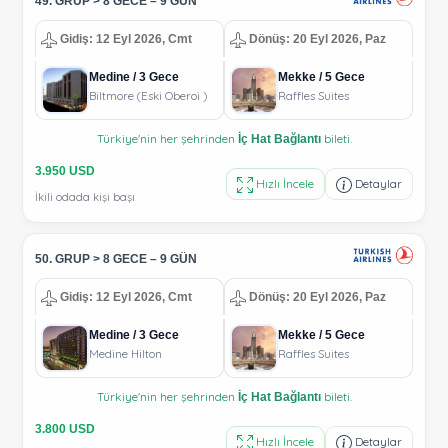
49. GRUP > 8 GECE – 9 GÜN
Gidiş: 12 Eyl 2026, Cmt
Dönüş: 20 Eyl 2026, Paz
Medine / 3 Gece
Mekke / 5 Gece
Biltmore (Eski Oberoi )
Raffles Suites
Türkiye'nin her şehrinden
bileti.
İç Hat Bağlantı
3.950 USD
Hızlı İncele
Detaylar
İkili odada kişi başı
50. GRUP > 8 GECE – 9 GÜN
Gidiş: 12 Eyl 2026, Cmt
Dönüş: 20 Eyl 2026, Paz
Medine / 3 Gece
Mekke / 5 Gece
Medine Hilton
Raffles Suites
Türkiye'nin her şehrinden
bileti.
İç Hat Bağlantı
3.800 USD
Hızlı İncele
Detaylar