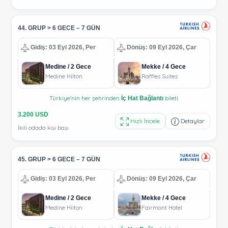
44. GRUP > 6 GECE – 7 GÜN
Gidiş: 03 Eyl 2026, Per
Dönüş: 09 Eyl 2026, Çar
Medine / 2 Gece
Mekke / 4 Gece
Medine Hilton
Raffles Suites
Türkiye'nin her şehrinden
bileti.
İç Hat Bağlantı
3.200 USD
Hızlı İncele
Detaylar
İkili odada kişi başı
45. GRUP > 6 GECE – 7 GÜN
Gidiş: 03 Eyl 2026, Per
Dönüş: 09 Eyl 2026, Çar
Medine / 2 Gece
Mekke / 4 Gece
Medine Hilton
Fairmont Hotel