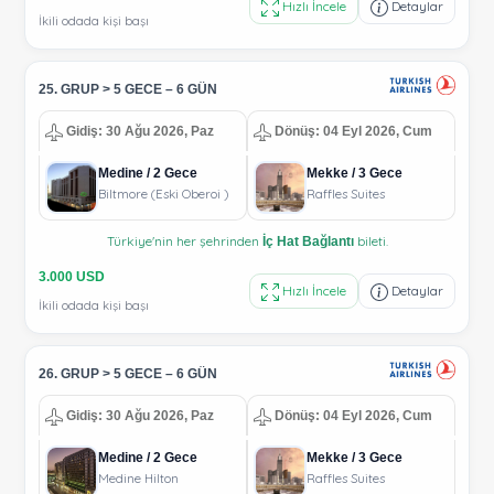
Hızlı İncele
Detaylar
İkili odada kişi başı
25. GRUP > 5 GECE – 6 GÜN
Gidiş: 30 Ağu 2026, Paz
Dönüş: 04 Eyl 2026, Cum
Medine / 2 Gece
Mekke / 3 Gece
Biltmore (Eski Oberoi )
Raffles Suites
Türkiye'nin her şehrinden
bileti.
İç Hat Bağlantı
3.000 USD
Hızlı İncele
Detaylar
İkili odada kişi başı
26. GRUP > 5 GECE – 6 GÜN
Gidiş: 30 Ağu 2026, Paz
Dönüş: 04 Eyl 2026, Cum
Medine / 2 Gece
Mekke / 3 Gece
Medine Hilton
Raffles Suites