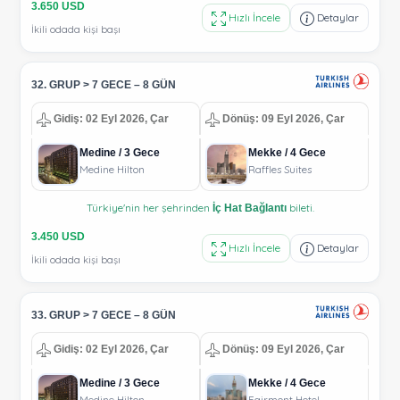
3.650 USD
Hızlı İncele
Detaylar
İkili odada kişi başı
32. GRUP > 7 GECE – 8 GÜN
Gidiş: 02 Eyl 2026, Çar
Dönüş: 09 Eyl 2026, Çar
Medine / 3 Gece
Mekke / 4 Gece
Medine Hilton
Raffles Suites
Türkiye'nin her şehrinden
bileti.
İç Hat Bağlantı
3.450 USD
Hızlı İncele
Detaylar
İkili odada kişi başı
33. GRUP > 7 GECE – 8 GÜN
Gidiş: 02 Eyl 2026, Çar
Dönüş: 09 Eyl 2026, Çar
Medine / 3 Gece
Mekke / 4 Gece
Medine Hilton
Fairmont Hotel