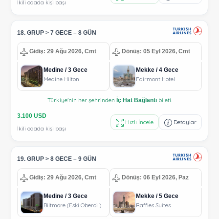
İkili odada kişi başı
18. GRUP > 7 GECE – 8 GÜN
Gidiş: 29 Ağu 2026, Cmt
Dönüş: 05 Eyl 2026, Cmt
Medine / 3 Gece
Mekke / 4 Gece
Medine Hilton
Fairmont Hotel
Türkiye'nin her şehrinden
bileti.
İç Hat Bağlantı
3.100 USD
Hızlı İncele
Detaylar
İkili odada kişi başı
19. GRUP > 8 GECE – 9 GÜN
Gidiş: 29 Ağu 2026, Cmt
Dönüş: 06 Eyl 2026, Paz
Medine / 3 Gece
Mekke / 5 Gece
Biltmore (Eski Oberoi )
Raffles Suites