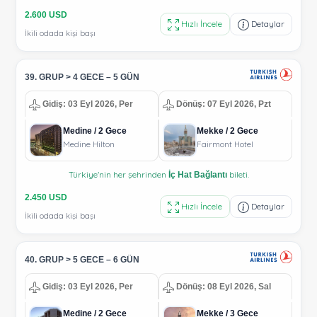
2.600 USD
Hızlı İncele
Detaylar
İkili odada kişi başı
39. GRUP > 4 GECE – 5 GÜN
Gidiş: 03 Eyl 2026, Per
Dönüş: 07 Eyl 2026, Pzt
Medine / 2 Gece
Mekke / 2 Gece
Medine Hilton
Fairmont Hotel
Türkiye'nin her şehrinden
bileti.
İç Hat Bağlantı
2.450 USD
Hızlı İncele
Detaylar
İkili odada kişi başı
40. GRUP > 5 GECE – 6 GÜN
Gidiş: 03 Eyl 2026, Per
Dönüş: 08 Eyl 2026, Sal
Medine / 2 Gece
Mekke / 3 Gece