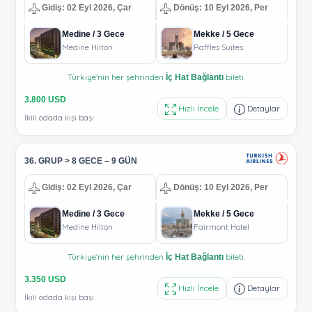
Gidiş: 02 Eyl 2026, Çar
Dönüş: 10 Eyl 2026, Per
Medine / 3 Gece
Mekke / 5 Gece
Medine Hilton
Raffles Suites
Türkiye'nin her şehrinden
bileti.
İç Hat Bağlantı
3.800 USD
Hızlı İncele
Detaylar
İkili odada kişi başı
36. GRUP > 8 GECE – 9 GÜN
Gidiş: 02 Eyl 2026, Çar
Dönüş: 10 Eyl 2026, Per
Medine / 3 Gece
Mekke / 5 Gece
Medine Hilton
Fairmont Hotel
Türkiye'nin her şehrinden
bileti.
İç Hat Bağlantı
3.350 USD
Hızlı İncele
Detaylar
İkili odada kişi başı