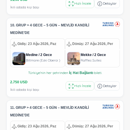
Hızlı İncele
Detaylar
İkili odada kişi başı
10. GRUP > 4 GECE – 5 GÜN – MEVLİD KANDİLİ
MEDİNE’DE
Gidiş: 23 Ağu 2026, Paz
Dönüş: 27 Ağu 2026, Per
Medine / 2 Gece
Mekke / 2 Gece
Biltmore (Eski Oberoi )
Raffles Suites
Türkiye'nin her şehrinden
bileti.
İç Hat Bağlantı
2.750 USD
Hızlı İncele
Detaylar
İkili odada kişi başı
11. GRUP > 4 GECE – 5 GÜN – MEVLİD KANDİLİ
MEDİNE’DE
Gidiş: 23 Ağu 2026, Paz
Dönüş: 27 Ağu 2026, Per