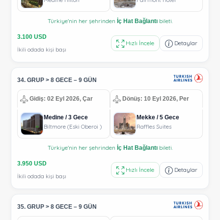
Türkiye'nin her şehrinden
bileti.
İç Hat Bağlantı
3.100 USD
Hızlı İncele
Detaylar
İkili odada kişi başı
34. GRUP > 8 GECE – 9 GÜN
Gidiş: 02 Eyl 2026, Çar
Dönüş: 10 Eyl 2026, Per
Medine / 3 Gece
Mekke / 5 Gece
Biltmore (Eski Oberoi )
Raffles Suites
Türkiye'nin her şehrinden
bileti.
İç Hat Bağlantı
3.950 USD
Hızlı İncele
Detaylar
İkili odada kişi başı
35. GRUP > 8 GECE – 9 GÜN