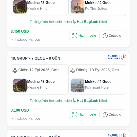
Medine / 3 Gece
Mekke / 4 Gece
Medine Hilton
Raffles Suites
Türkiye'nin her şehrinden
bileti.
İç Hat Bağlantı
3.450 USD
Hızlı İncele
Detaylar
İkili odada kişi başı
48. GRUP > 7 GECE – 8 GÜN
Gidiş: 12 Eyl 2026, Cmt
Dönüş: 19 Eyl 2026, Cmt
Medine / 3 Gece
Mekke / 4 Gece
Medine Hilton
Fairmont Hotel
Türkiye'nin her şehrinden
bileti.
İç Hat Bağlantı
3.100 USD
Hızlı İncele
Detaylar
İkili odada kişi başı