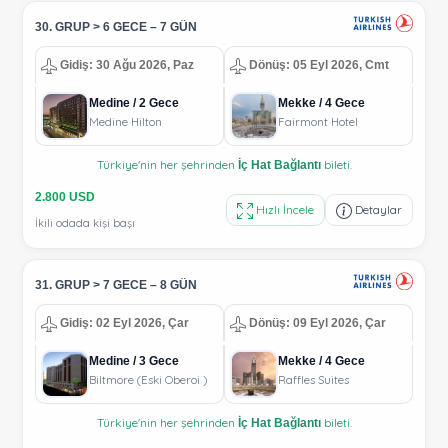
30. GRUP > 6 GECE – 7 GÜN
Gidiş: 30 Ağu 2026, Paz
Dönüş: 05 Eyl 2026, Cmt
Medine / 2 Gece
Mekke / 4 Gece
Medine Hilton
Fairmont Hotel
Türkiye'nin her şehrinden
bileti.
İç Hat Bağlantı
2.800 USD
Hızlı İncele
Detaylar
İkili odada kişi başı
31. GRUP > 7 GECE – 8 GÜN
Gidiş: 02 Eyl 2026, Çar
Dönüş: 09 Eyl 2026, Çar
Medine / 3 Gece
Mekke / 4 Gece
Biltmore (Eski Oberoi )
Raffles Suites
Türkiye'nin her şehrinden
bileti.
İç Hat Bağlantı