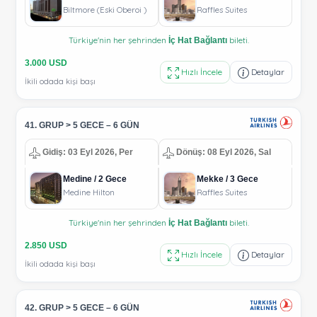
Biltmore (Eski Oberoi )
Raffles Suites
Türkiye'nin her şehrinden
bileti.
İç Hat Bağlantı
3.000 USD
Hızlı İncele
Detaylar
İkili odada kişi başı
41. GRUP > 5 GECE – 6 GÜN
Gidiş: 03 Eyl 2026, Per
Dönüş: 08 Eyl 2026, Sal
Medine / 2 Gece
Mekke / 3 Gece
Medine Hilton
Raffles Suites
Türkiye'nin her şehrinden
bileti.
İç Hat Bağlantı
2.850 USD
Hızlı İncele
Detaylar
İkili odada kişi başı
42. GRUP > 5 GECE – 6 GÜN