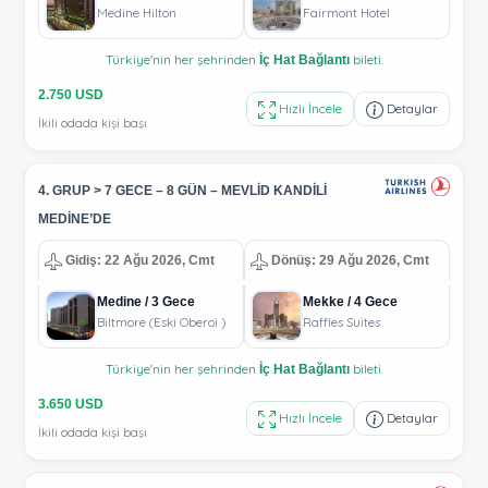
Medine Hilton
Fairmont Hotel
Türkiye'nin her şehrinden
bileti.
İç Hat Bağlantı
2.750 USD
Hızlı İncele
Detaylar
İkili odada kişi başı
4. GRUP > 7 GECE – 8 GÜN – MEVLİD KANDİLİ
MEDİNE’DE
Gidiş: 22 Ağu 2026, Cmt
Dönüş: 29 Ağu 2026, Cmt
Medine / 3 Gece
Mekke / 4 Gece
Biltmore (Eski Oberoi )
Raffles Suites
Türkiye'nin her şehrinden
bileti.
İç Hat Bağlantı
3.650 USD
Hızlı İncele
Detaylar
İkili odada kişi başı