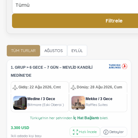
Filtrele
TÜM TURLAR
AĞUSTOS
EYLÜL
1. GRUP > 6 GECE – 7 GÜN – MEVLİD KANDİLİ
MEDİNE’DE
Gidiş: 22 Ağu 2026, Cmt
Dönüş: 28 Ağu 2026, Cum
Medine / 3 Gece
Mekke / 3 Gece
Biltmore (Eski Oberoi )
Raffles Suites
Türkiye'nin her şehrinden
bileti.
İç Hat Bağlantı
3.300 USD
Hızlı İncele
Detaylar
İkili odada kişi başı