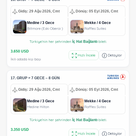
Gidiş: 29 Ağu 2026, Cmt
Dönüş: 05 Eyl 2026, Cmt
Medine / 3 Gece
Mekke / 4 Gece
Biltmore (Eski Oberoi )
Raffles Suites
Türkiye'nin her şehrinden
bileti.
İç Hat Bağlantı
3.650 USD
Hızlı İncele
Detaylar
İkili odada kişi başı
17. GRUP > 7 GECE – 8 GÜN
Gidiş: 29 Ağu 2026, Cmt
Dönüş: 05 Eyl 2026, Cmt
Medine / 3 Gece
Mekke / 4 Gece
Medine Hilton
Raffles Suites
Türkiye'nin her şehrinden
bileti.
İç Hat Bağlantı
3.350 USD
Hızlı İncele
Detaylar