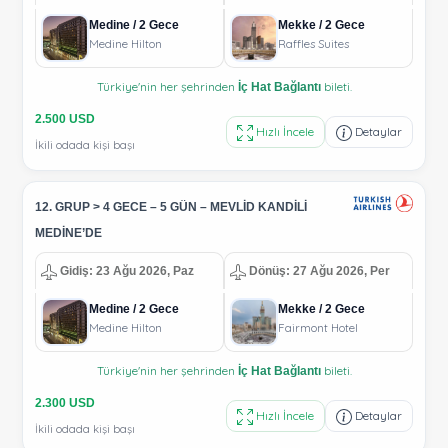
Medine / 2 Gece
Mekke / 2 Gece
Medine Hilton
Raffles Suites
Türkiye'nin her şehrinden
bileti.
İç Hat Bağlantı
2.500 USD
Hızlı İncele
Detaylar
İkili odada kişi başı
12. GRUP > 4 GECE – 5 GÜN – MEVLİD KANDİLİ
MEDİNE’DE
Gidiş: 23 Ağu 2026, Paz
Dönüş: 27 Ağu 2026, Per
Medine / 2 Gece
Mekke / 2 Gece
Medine Hilton
Fairmont Hotel
Türkiye'nin her şehrinden
bileti.
İç Hat Bağlantı
2.300 USD
Hızlı İncele
Detaylar
İkili odada kişi başı