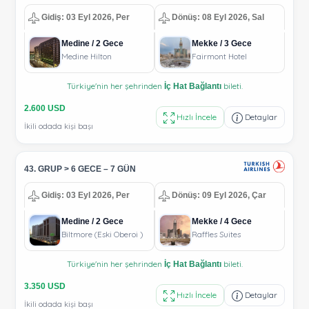
Gidiş: 03 Eyl 2026, Per
Dönüş: 08 Eyl 2026, Sal
Medine / 2 Gece
Mekke / 3 Gece
Medine Hilton
Fairmont Hotel
Türkiye'nin her şehrinden
bileti.
İç Hat Bağlantı
2.600 USD
Hızlı İncele
Detaylar
İkili odada kişi başı
43. GRUP > 6 GECE – 7 GÜN
Gidiş: 03 Eyl 2026, Per
Dönüş: 09 Eyl 2026, Çar
Medine / 2 Gece
Mekke / 4 Gece
Biltmore (Eski Oberoi )
Raffles Suites
Türkiye'nin her şehrinden
bileti.
İç Hat Bağlantı
3.350 USD
Hızlı İncele
Detaylar
İkili odada kişi başı