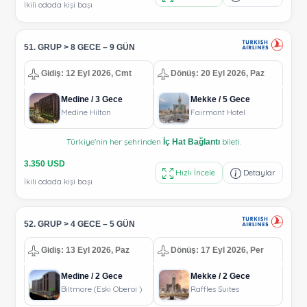
İkili odada kişi başı
51. GRUP > 8 GECE – 9 GÜN
Gidiş: 12 Eyl 2026, Cmt
Dönüş: 20 Eyl 2026, Paz
Medine / 3 Gece
Mekke / 5 Gece
Medine Hilton
Fairmont Hotel
Türkiye'nin her şehrinden
bileti.
İç Hat Bağlantı
3.350 USD
Hızlı İncele
Detaylar
İkili odada kişi başı
52. GRUP > 4 GECE – 5 GÜN
Gidiş: 13 Eyl 2026, Paz
Dönüş: 17 Eyl 2026, Per
Medine / 2 Gece
Mekke / 2 Gece
Biltmore (Eski Oberoi )
Raffles Suites