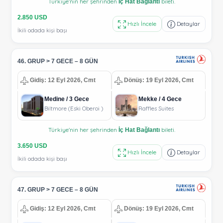
Türkiye'nin her şehrinden
bileti.
İç Hat Bağlantı
2.850 USD
Hızlı İncele
Detaylar
İkili odada kişi başı
46. GRUP > 7 GECE – 8 GÜN
Gidiş: 12 Eyl 2026, Cmt
Dönüş: 19 Eyl 2026, Cmt
Medine / 3 Gece
Mekke / 4 Gece
Biltmore (Eski Oberoi )
Raffles Suites
Türkiye'nin her şehrinden
bileti.
İç Hat Bağlantı
3.650 USD
Hızlı İncele
Detaylar
İkili odada kişi başı
47. GRUP > 7 GECE – 8 GÜN
Gidiş: 12 Eyl 2026, Cmt
Dönüş: 19 Eyl 2026, Cmt