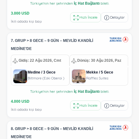
Türkiye'nin her şehrinden
bileti.
İç Hat Bağlantı
3.000 USD
Hızlı İncele
Detaylar
İkili odada kişi başı
7. GRUP > 8 GECE – 9 GÜN – MEVLİD KANDİLİ
MEDİNE’DE
Gidiş: 22 Ağu 2026, Cmt
Dönüş: 30 Ağu 2026, Paz
Medine / 3 Gece
Mekke / 5 Gece
Biltmore (Eski Oberoi )
Raffles Suites
Türkiye'nin her şehrinden
bileti.
İç Hat Bağlantı
4.000 USD
Hızlı İncele
Detaylar
İkili odada kişi başı
8. GRUP > 8 GECE – 9 GÜN – MEVLİD KANDİLİ
MEDİNE’DE