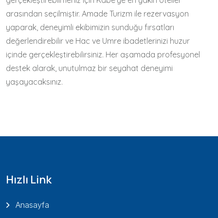
gerçekleştirebilmeniz için Kâbe’ye en yakın oteller
arasından seçilmiştir. Amade Turizm ile rezervasyon
yaparak, deneyimli ekibimizin sunduğu fırsatları
değerlendirebilir ve Hac ve Umre ibadetlerinizi huzur
içinde gerçekleştirebilirsiniz. Her aşamada profesyonel
destek alarak, unutulmaz bir seyahat deneyimi
yaşayacaksınız.
Hızlı Link
Anasayfa