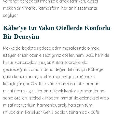
ve rahat gerçekleştirmenize olanak tanırken, kutsal
mekânların manevi atmosferini her an hissetmenizi
sağlıyor.
Kâbe’ye En Yakın Otellerde Konforlu
Bir Deneyim
Mekke’de ibadete sadece adım mesafesinde olmak
isteyenler için özenle seçtiğimiz oteller, hem lüksü hem de
huzuru bir arada sunuyor. Kutsal topraklarda
geçireceğiniz zamanı daha değerli kılmak için Kâbe’ye
yakın konumlanmış oteller, manevi yolculuğunuzu
kolaylaştırıyor. Özellikle Kâbe manzaralı otel arayan
misafirlerimiz için, her biri yüksek konfor standartlarına
sahip otelleri listeledik. Modern mimari ile geleneksel Arap
misafirperverliğini harmanlayarak, hacıların tüm
ihtiyaçlarını karşılıyor. Geniş odalar, zengin açık büfe