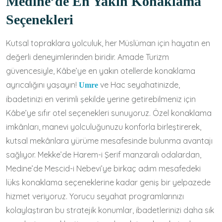
Medine’de En Yakın Konaklama
Seçenekleri
Kutsal topraklara yolculuk, her Müslüman için hayatın en
değerli deneyimlerinden biridir. Amade Turizm
güvencesiyle, Kâbe’ye en yakın otellerde konaklama
ayrıcalığını yaşayın!
ve Hac seyahatinizde,
Umre
ibadetinizi en verimli şekilde yerine getirebilmeniz için
Kâbe’ye sıfır otel seçenekleri sunuyoruz. Özel konaklama
imkânları, manevi yolculuğunuzu konforla birleştirerek,
kutsal mekânlara yürüme mesafesinde bulunma avantajı
sağlıyor. Mekke’de Harem-i Şerif manzaralı odalardan,
Medine’de Mescid-i Nebevi’ye birkaç adım mesafedeki
lüks konaklama seçeneklerine kadar geniş bir yelpazede
hizmet veriyoruz. Yorucu seyahat programlarınızı
kolaylaştıran bu stratejik konumlar, ibadetlerinizi daha sık