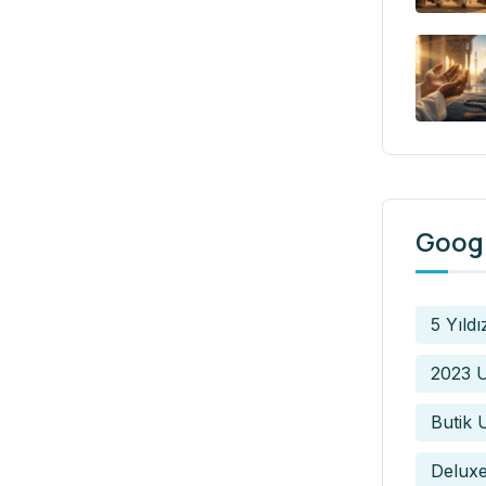
Googl
5 Yıldı
2023 U
Butik 
Delux