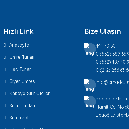
Hızlı Link
Bize Ulaşın
Anasayfa
444 70 50
0 (552) 589 66 
Umre Turları
0 (532) 487 40 
Hac Turları
0 (212) 256 63 6
Siyer Umresi
info@amadetur
Kabeye Sıfır Oteller
Kocatepe Mah.
Kültür Turları
Hamit Cd. No:6
Beyoğlu/İstanb
Kurumsal