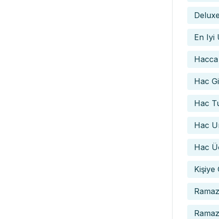
Deluxe
En Iyi
Hacca
Hac Gid
Hac Tu
Hac Um
Hac Üc
Kişiye
Ramaz
Ramaza