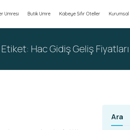
er Umresi
Butik Umre
Kabeye Sıfır Oteller
Kurumsal
Etiket:
Hac Gidiş Geliş Fiyatları
Ara