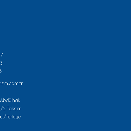
97
93
6
izm.com.tr
 Abdülhak
8/2 Taksim
ul/Türkiye