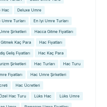
e Hac
Deluxe Umre
 Umre Turları
En Iyi Umre Turları
 Umre Şirketleri
Hacca Gitme Fiyatları
 Gitmek Kaç Para
Hac Fiyatları
iş Geliş Fiyatları
Hac Kaç Para
rizm Şirketleri
Hac Turları
Hac Turu
re Fiyatları
Hac Umre Şirketleri
reti
Hac Ücretleri
 Özel Hac Turu
Lüks Hac
Lüks Umre
an Umre
Ramazan Umre Fiyatları