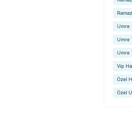
Ramaza
Umre
Umre T
Umre 
Vip Hac
Özel H
Özel U