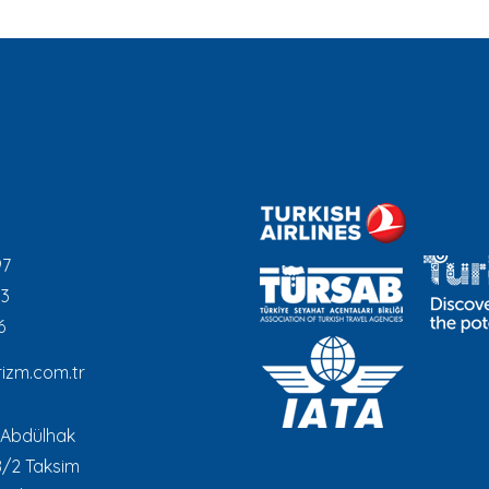
97
93
6
izm.com.tr
 Abdülhak
8/2 Taksim