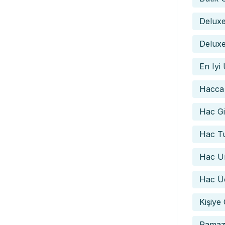
Delux
Deluxe
En Iyi
Hacca
Hac Gid
Hac Tu
Hac Um
Hac Üc
Kişiye
Ramaz