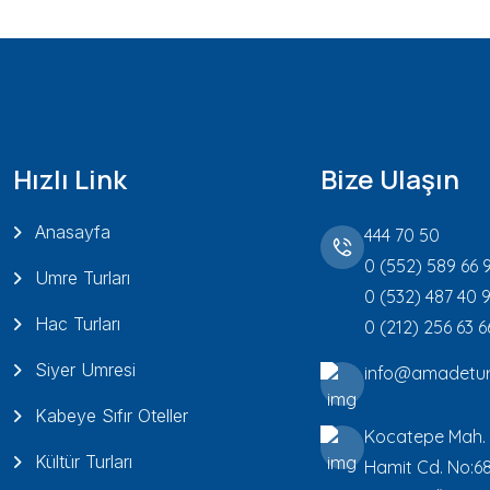
Hızlı Link
Bize Ulaşın
Anasayfa
444 70 50
0 (552) 589 66 
Umre Turları
0 (532) 487 40 
Hac Turları
0 (212) 256 63 6
Siyer Umresi
info@amadetur
Kabeye Sıfır Oteller
Kocatepe Mah.
Kültür Turları
Hamit Cd. No:6