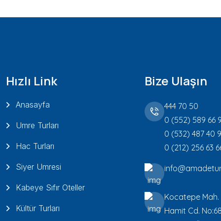
Hızlı Link
Bize Ulaşın
Anasayfa
444 70 50
0 (552) 589 66 
Umre Turları
0 (532) 487 40 
Hac Turları
0 (212) 256 63 6
Siyer Umresi
info@amadetur
Kabeye Sıfır Oteller
Kocatepe Mah.
Kültür Turları
Hamit Cd. No:6