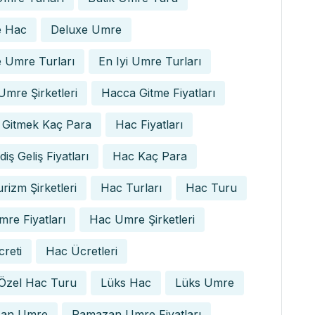
e Hac
Deluxe Umre
 Umre Turları
En Iyi Umre Turları
 Umre Şirketleri
Hacca Gitme Fiyatları
 Gitmek Kaç Para
Hac Fiyatları
iş Geliş Fiyatları
Hac Kaç Para
rizm Şirketleri
Hac Turları
Hac Turu
re Fiyatları
Hac Umre Şirketleri
reti
Hac Ücretleri
 Özel Hac Turu
Lüks Hac
Lüks Umre
an Umre
Ramazan Umre Fiyatları