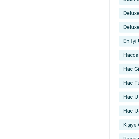
Delux
Deluxe
En Iyi
Hacca
Hac Gid
Hac Tu
Hac Um
Hac Üc
Kişiye
Ramaz