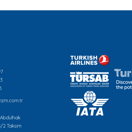
97
93
6
izm.com.tr
 Abdülhak
8/2 Taksim