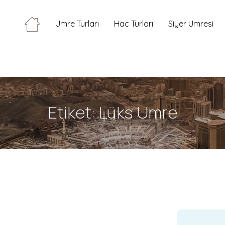
Umre Turları
Hac Turları
Siyer Umresi
Etiket:
Lüks Umre