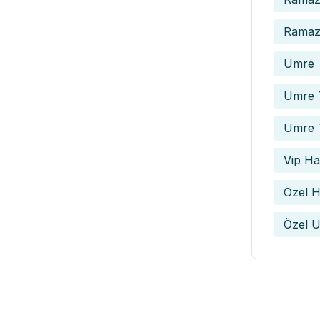
Ramaza
Umre
Umre T
Umre 
Vip Hac
Özel H
Özel U