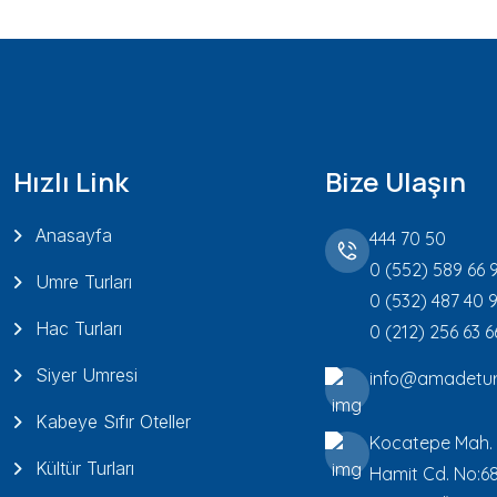
Hızlı Link
Bize Ulaşın
Anasayfa
444 70 50
0 (552) 589 66 
Umre Turları
0 (532) 487 40 
Hac Turları
0 (212) 256 63 6
Siyer Umresi
info@amadetur
Kabeye Sıfır Oteller
Kocatepe Mah.
Kültür Turları
Hamit Cd. No:6