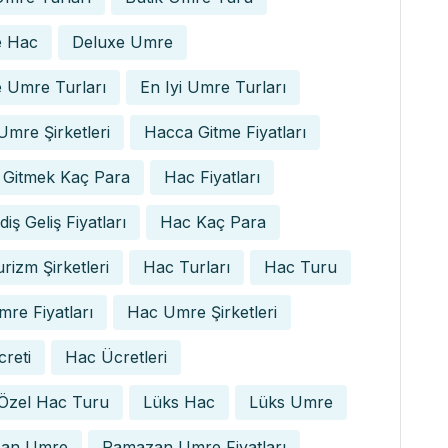
e Hac
Deluxe Umre
 Umre Turları
En Iyi Umre Turları
 Umre Şirketleri
Hacca Gitme Fiyatları
 Gitmek Kaç Para
Hac Fiyatları
iş Geliş Fiyatları
Hac Kaç Para
rizm Şirketleri
Hac Turları
Hac Turu
re Fiyatları
Hac Umre Şirketleri
reti
Hac Ücretleri
 Özel Hac Turu
Lüks Hac
Lüks Umre
an Umre
Ramazan Umre Fiyatları