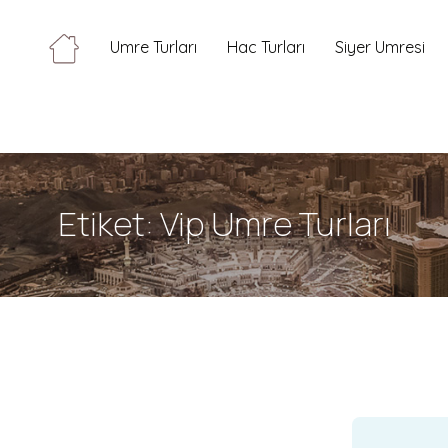
Umre Turları
Hac Turları
Siyer Umresi
Etiket:
Vip Umre Turları