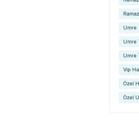
Ramaza
Umre
Umre T
Umre 
Vip Hac
Özel H
Özel U