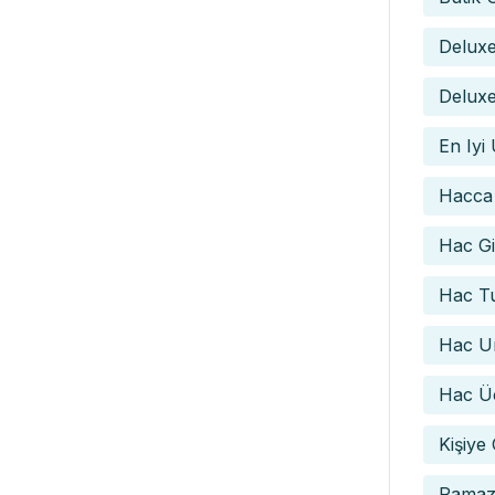
Delux
Deluxe
En Iyi
Hacca
Hac Gid
Hac Tu
Hac Um
Hac Üc
Kişiye
Ramaz