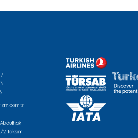
97
93
6
izm.com.tr
 Abdülhak
8/2 Taksim