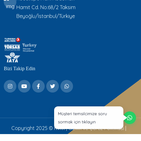
Hamit Cd. No:68/2 Taksim
Beyoğlu/İstanbul/Türkiye
Bizi Takip Edin
Müşteri temsilcimize soru
sormak için tıklayın
Copyright 2025 ©
Kvkk
|
Gizlilik ve Çerez Politikası
|
Aydınlatma Metni