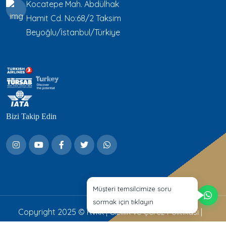
Kocatepe Mah. Abdülhak
Hamit Cd. No:68/2 Taksim
Beyoğlu/İstanbul/Türkiye
Bizi Takip Edin
Müşteri temsilcimize soru
sormak için tıklayın
Copyright 2025 ©
Kvkk
|
Gizlilik ve Çerez Politikası
|
Aydınlatma Metni