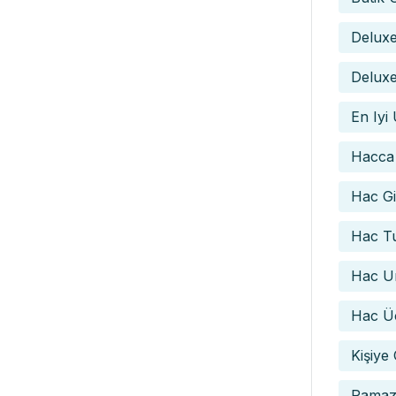
Delux
Deluxe
En Iyi
Hacca
Hac Gid
Hac Tu
Hac Um
Hac Üc
Kişiye
Ramaz