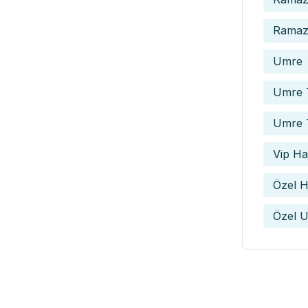
Ramaza
Umre
Umre T
Umre 
Vip Hac
Özel H
Özel U