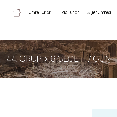
Umre Turları
Hac Turları
Siyer Umresi
44. GRUP > 6 GECE – 7 GÜN