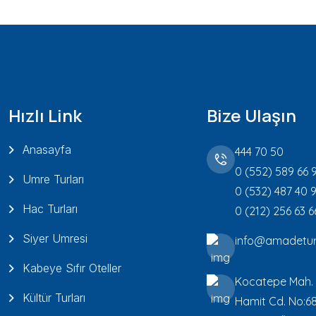
Hızlı Link
Bize Ulaşın
Anasayfa
444 70 50
0 (552) 589 66 
Umre Turları
0 (532) 487 40 
Hac Turları
0 (212) 256 63 6
Siyer Umresi
info@amadetur
Kabeye Sıfır Oteller
Kocatepe Mah.
Kültür Turları
Hamit Cd. No:6