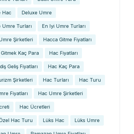
e Hac
Deluxe Umre
 Umre Turları
En Iyi Umre Turları
 Umre Şirketleri
Hacca Gitme Fiyatları
 Gitmek Kaç Para
Hac Fiyatları
iş Geliş Fiyatları
Hac Kaç Para
rizm Şirketleri
Hac Turları
Hac Turu
re Fiyatları
Hac Umre Şirketleri
reti
Hac Ücretleri
 Özel Hac Turu
Lüks Hac
Lüks Umre
an Umre
Ramazan Umre Fiyatları