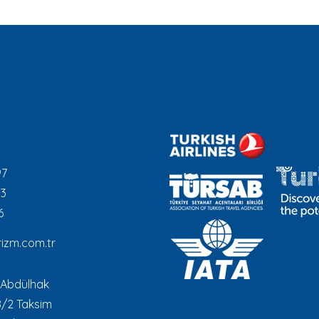
97
93
6
izm.com.tr
 Abdülhak
8/2 Taksim