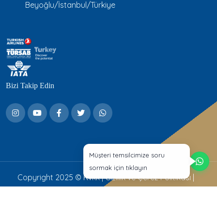
Beyoğlu/İstanbul/Türkiye
Bizi Takip Edin
Müşteri temsilcimize soru
sormak için tıklayın
Copyright 2025 ©
Kvkk
|
Gizlilik ve Çerez Politikası
|
Aydınlatma Metni
Web Tasarım