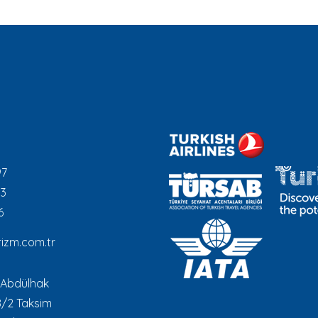
97
93
6
izm.com.tr
 Abdülhak
8/2 Taksim