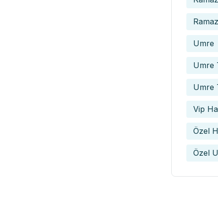
Ramaza
Umre
Umre T
Umre 
Vip Hac
Özel H
Özel U