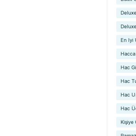
Delux
Deluxe
En Iyi
Hacca
Hac Gid
Hac Tu
Hac Um
Hac Üc
Kişiye
Ramaz