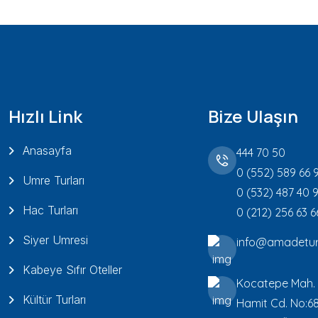
Hızlı Link
Bize Ulaşın
Anasayfa
444 70 50
0 (552) 589 66 
Umre Turları
0 (532) 487 40 
Hac Turları
0 (212) 256 63 6
Siyer Umresi
info@amadetur
Kabeye Sıfır Oteller
Kocatepe Mah.
Kültür Turları
Hamit Cd. No:6