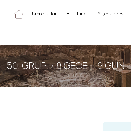
Umre Turları
Hac Turları
Siyer Umresi
50. GRUP > 8 GECE – 9 GÜN