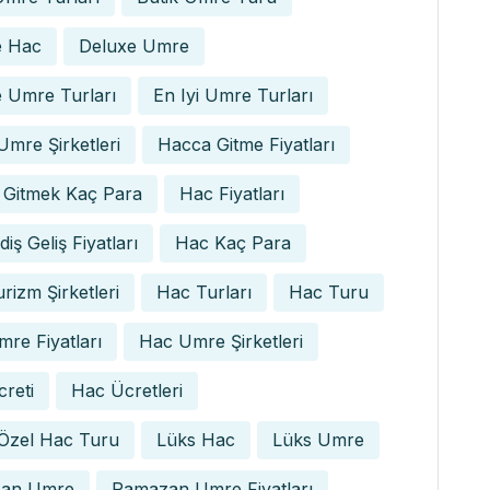
e Hac
Deluxe Umre
 Umre Turları
En Iyi Umre Turları
 Umre Şirketleri
Hacca Gitme Fiyatları
 Gitmek Kaç Para
Hac Fiyatları
iş Geliş Fiyatları
Hac Kaç Para
rizm Şirketleri
Hac Turları
Hac Turu
re Fiyatları
Hac Umre Şirketleri
reti
Hac Ücretleri
 Özel Hac Turu
Lüks Hac
Lüks Umre
an Umre
Ramazan Umre Fiyatları