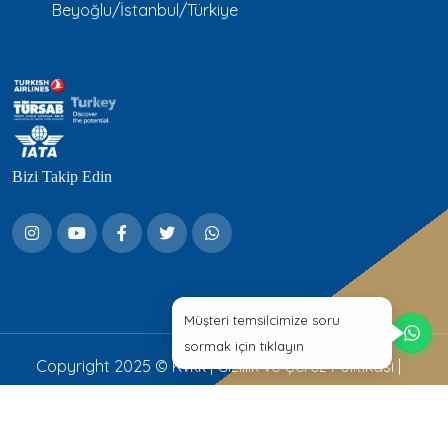
Beyoğlu/İstanbul/Türkiye
Bizi Takip Edin
Müşteri temsilcimize soru
sormak için tıklayın
Copyright 2025 ©
Kvkk
|
Gizlilik ve Çerez Politikası
|
Aydınlatma Metni
Web Tasarım