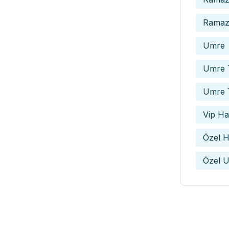
Ramaza
Umre
Umre T
Umre 
Vip Hac
Özel H
Özel U