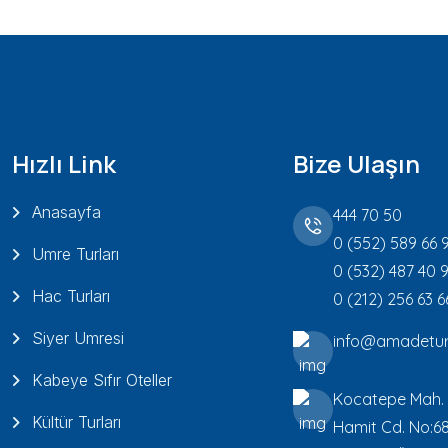
Hızlı Link
Bize Ulaşın
Anasayfa
444 70 50
0 (552) 589 66 
Umre Turları
0 (532) 487 40 
Hac Turları
0 (212) 256 63 6
Siyer Umresi
info@amadetur
Kabeye Sıfır Oteller
Kocatepe Mah.
Kültür Turları
Hamit Cd. No:6