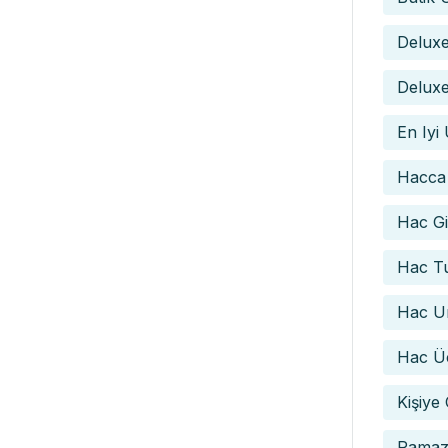
Delux
Deluxe
En Iyi
Hacca
Hac Gid
Hac Tu
Hac Um
Hac Üc
Kişiye
Ramaz