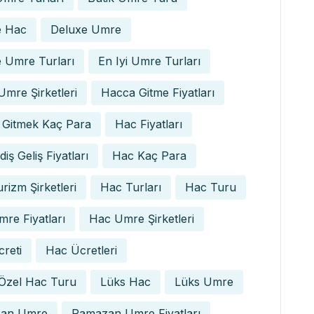
e Hac
Deluxe Umre
 Umre Turları
En Iyi Umre Turları
 Umre Şirketleri
Hacca Gitme Fiyatları
 Gitmek Kaç Para
Hac Fiyatları
iş Geliş Fiyatları
Hac Kaç Para
rizm Şirketleri
Hac Turları
Hac Turu
re Fiyatları
Hac Umre Şirketleri
reti
Hac Ücretleri
 Özel Hac Turu
Lüks Hac
Lüks Umre
an Umre
Ramazan Umre Fiyatları