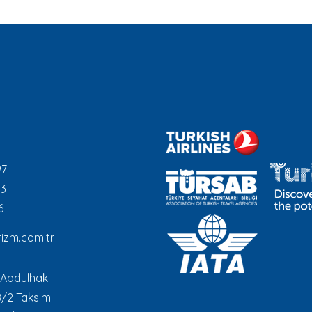
97
93
6
izm.com.tr
 Abdülhak
8/2 Taksim