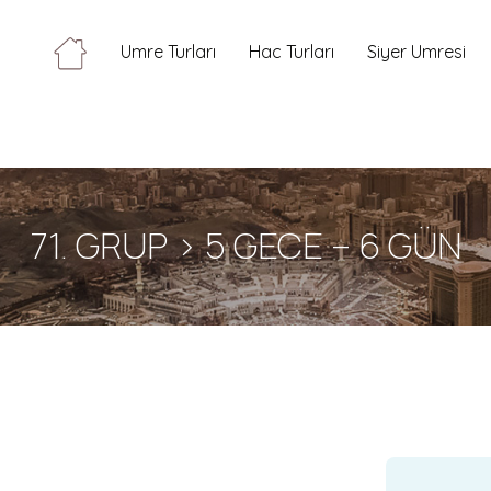
Umre Turları
Hac Turları
Siyer Umresi
71. GRUP > 5 GECE – 6 GÜN