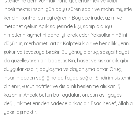
isteklerine gem vurmak, ruhu güçlendirmek ve kalbi
inceltmektir. İnsan, gün boyu süren sabır ve mahrumiyetle
kendini kontrol etmeyi öğrenir. Böylece irade, azim ve
metanet gelişir. Açlık sayesinde kişi, sahip olduğu
nimetlerin kıymetini daha iyi idrak eder. Yoksulların hâlini
düşünür, merhameti artar. Kalpteki kibir ve bencillik yerini
şükür ve tevazuya bırakır. Bu yönüyle oruç, sosyal hayatı
da güzelleştiren bir ibadettir. Kin, haset ve kıskançlık gibi
duygular azalır; paylaşma ve dayanışma artar. Oruç,
insanın beden sağlığına da fayda sağlar. Sindirim sistemi
dinlenir, vücut hafifler ve disiplinli beslenme alışkanlığı
kazanılır. Ancak bütün bu faydalar, orucun asıl gayesi
değil; hikmetlerinden sadece birkaçıdır. Esas hedef, Allah’a
yakınlaşmaktır.