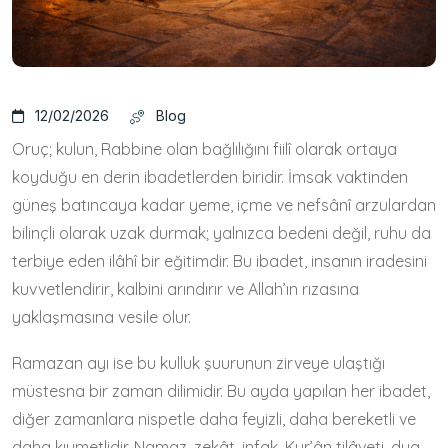
12/02/2026
Blog
Oruç; kulun, Rabbine olan bağlılığını fiilî olarak ortaya
koyduğu en derin ibadetlerden biridir. İmsak vaktinden
güneş batıncaya kadar yeme, içme ve nefsânî arzulardan
bilinçli olarak uzak durmak; yalnızca bedeni değil, ruhu da
terbiye eden ilâhî bir eğitimdir. Bu ibadet, insanın iradesini
kuvvetlendirir, kalbini arındırır ve Allah’ın rızasına
yaklaşmasına vesile olur.
Ramazan ayı ise bu kulluk şuurunun zirveye ulaştığı
müstesna bir zaman dilimidir. Bu ayda yapılan her ibadet,
diğer zamanlara nispetle daha feyizli, daha bereketli ve
daha kıymetlidir. Namaz, zekât, infak, Kur’ân tilâveti, dua