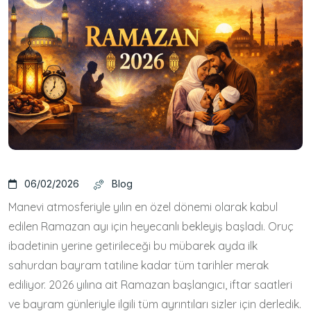
06/02/2026
Blog
Manevi atmosferiyle yılın en özel dönemi olarak kabul
edilen Ramazan ayı için heyecanlı bekleyiş başladı. Oruç
ibadetinin yerine getirileceği bu mübarek ayda ilk
sahurdan bayram tatiline kadar tüm tarihler merak
ediliyor. 2026 yılına ait Ramazan başlangıcı, iftar saatleri
ve bayram günleriyle ilgili tüm ayrıntıları sizler için derledik.