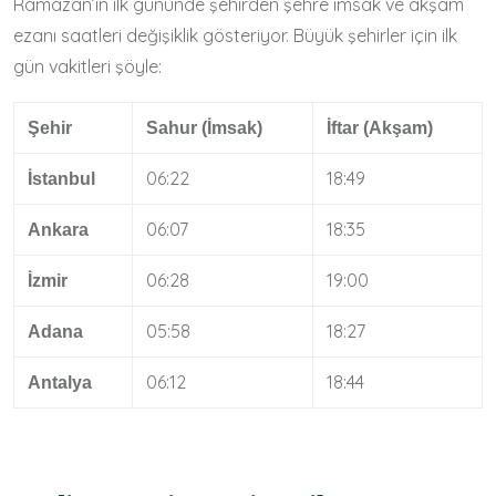
Ramazan’ın ilk gününde şehirden şehre imsak ve akşam
ezanı saatleri değişiklik gösteriyor. Büyük şehirler için ilk
gün vakitleri şöyle:
Şehir
Sahur (İmsak)
İftar (Akşam)
06:22
18:49
İstanbul
06:07
18:35
Ankara
06:28
19:00
İzmir
05:58
18:27
Adana
06:12
18:44
Antalya