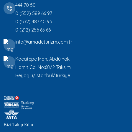
444 70 50
0 (552) 589 66 97
0 (532) 487 40 93
0 (212) 256 63 66
info@amadeturizm.com.tr
Kocatepe Mah. Abdülhak
Hamit Cd. No:68/2 Taksim
Beyoğlu/İstanbul/Türkiye
Bizi Takip Edin