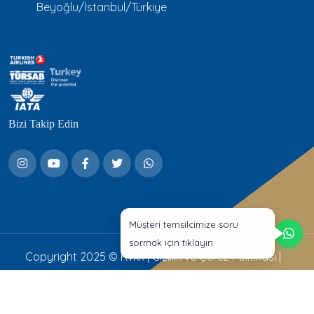
Beyoğlu/İstanbul/Türkiye
Bizi Takip Edin
Müşteri temsilcimize soru
sormak için tıklayın
Copyright 2025 ©
Kvkk
|
Gizlilik ve Çerez Politikası
|
Aydınlatma Metni
Web Tasarım