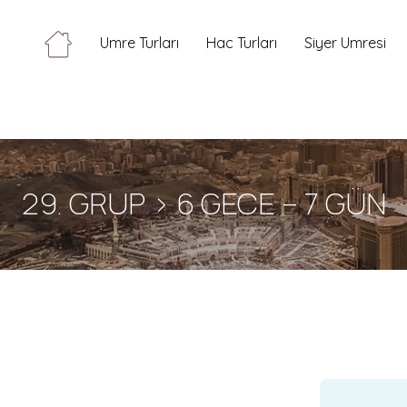
Umre Turları
Hac Turları
Siyer Umresi
29. GRUP > 6 GECE – 7 GÜN