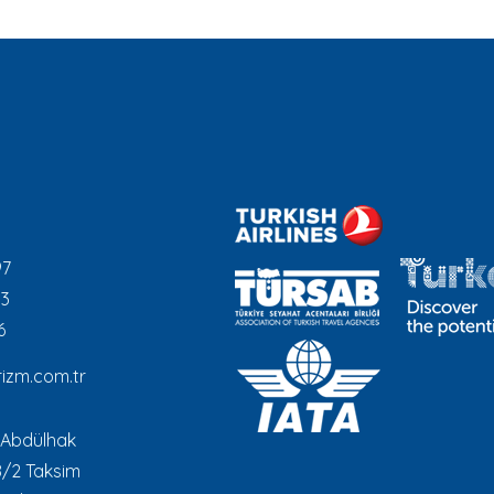
97
93
6
izm.com.tr
 Abdülhak
8/2 Taksim