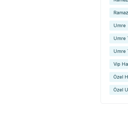
Ramaza
Umre
Umre T
Umre 
Vip Hac
Özel H
Özel U