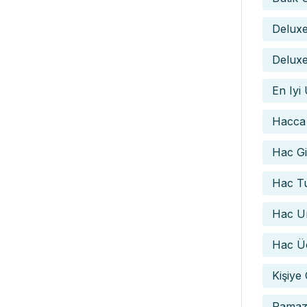
Delux
Deluxe
En Iyi
Hacca
Hac Gid
Hac Tu
Hac Um
Hac Üc
Kişiye
Ramaz