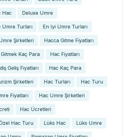
e Hac
Deluxe Umre
 Umre Turları
En Iyi Umre Turları
 Umre Şirketleri
Hacca Gitme Fiyatları
 Gitmek Kaç Para
Hac Fiyatları
iş Geliş Fiyatları
Hac Kaç Para
rizm Şirketleri
Hac Turları
Hac Turu
re Fiyatları
Hac Umre Şirketleri
reti
Hac Ücretleri
 Özel Hac Turu
Lüks Hac
Lüks Umre
an Umre
Ramazan Umre Fiyatları